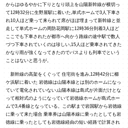
からはゆるやかに下りとなり頭上を山陽新幹線が横切っ
て12時32分に生野屋駅に着いた,単式ホームで3人下車さ
れ10人ほど乗って来られて席がほぼ埋まって新幹線と並
走して単式ホームの周防花岡駅に12時36分到着3人ほど
ここでも下車されたが都市へ向かう路線の途中駅で数人
づつ下車されていくのは珍しい,15人ほど乗車されてきた
かなり雨が強くなってきたのでバスよりも列車でという
ことはないと思うが。
新幹線の高架をくぐって 住宅街を進み,12時42分に櫛
ケ浜駅に着いた 岩徳線は山陽本線とは別のホームになっ
ていて電化されていない,山陽本線は島式が片面だけとな
って相対式のようになっていて岩徳線ホームが島式ホー
ムで3,4番線となっている。この駅まで岩国駅から岩徳線
に乗って来た場合 乗車券は山陽本線に乗ったとしても岩
徳線に乗ったとしても岩徳線経由の短い経路で計算され