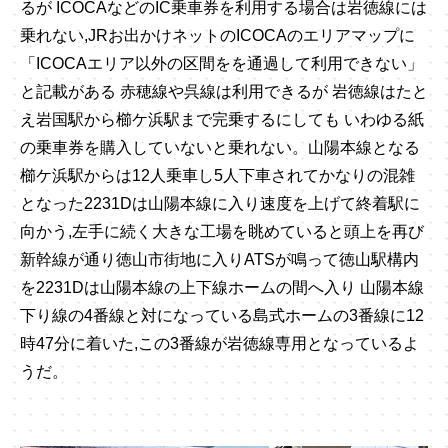
るが ICOCAなどのIC乗車券を利用する場合は岩徳線には
乗れない,JRお出かけネットのICOCAのエリアマップに
「ICOCAエリア以外の区間をを通過して利用できない」
と記載がある 赤穂線や呉線は利用できるが 岩徳線はたと
え岩国駅から櫛ケ浜駅まで完乗するにしても いわゆる紙
の乗車券を購入していないと乗れない。山陽本線となる
櫛ケ浜駅からは12人乗車し5人下車されてかなりの混雑
となった2231Dは山陽本線に入り速度を上げて終着駅に
向かう,左手に続く大きな工場を眺めていると頭上を再び
新幹線が通り徳山市街地に入りATSが鳴って徳山駅構内
を2231Dは山陽本線の上下線ホームの間へ入り 山陽本線
下り線の4番線と対になっている島式ホームの3番線に12
時47分に着いた,この3番線が岩徳線専用となっているよ
うだ。