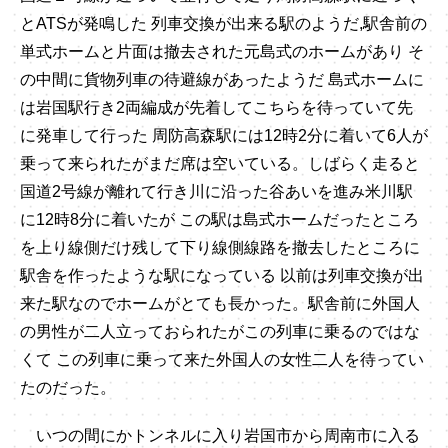
とATSが発鳴した 列車交換が出来る駅のようだ,駅舎前の
単式ホームと片面は撤去された元島式のホームがあり そ
の中間に貨物列車の待避線があったようだ 島式ホームに
は岩国駅行き2両編成が先着してこちらを待っていて先
に発車して行った 周防高森駅には12時2分に着いて6人が
乗って来られたがまだ席は空いている。しばらく走ると
国道2号線が離れて行き川に沿った谷あいを進み米川駅
に12時8分に着いたが この駅は島式ホームだったところ
を上り線側だけ残して下り線側線路を撤去したところに
駅舎を作ったような駅になっている 以前は列車交換が出
来た駅なのでホームがとても長かった。駅舎前に外国人
の男性が二人立っておられたがこの列車に乗るのではな
くて この列車に乗って来た外国人の女性二人を待ってい
たのだった。
いつの間にかトンネルに入り岩国市から周南市に入る