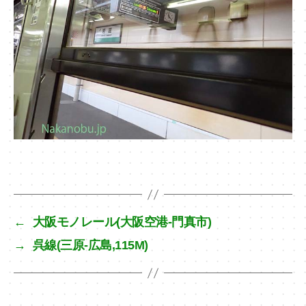
←
大阪モノレール(大阪空港-門真市)
→
呉線(三原-広島,115M)