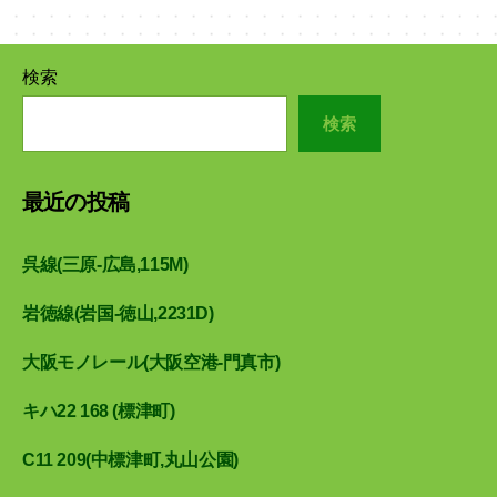
検索
検索
最近の投稿
呉線(三原-広島,115M)
岩徳線(岩国-徳山,2231D)
大阪モノレール(大阪空港-門真市)
キハ22 168 (標津町)
C11 209(中標津町,丸山公園)