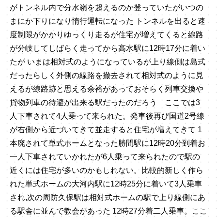
がトンネル内で分水嶺を超えるのか登っていたがいつの
まにか下りになり惰行運転になった トンネルを出ると速
度制限がかかりゆっくり走るが住宅が増えてくると線路
が分岐してしばらく走ってから高水駅に12時17分に着い
たが いまは相対式のようになっているが上り線側は島式
だったらしく外側の線路を撤去されて相対式のように見
えるが線路跡と思える余裕があっておそらく列車交換や
貨物列車の待避が出来る駅だったのだろう ここでは3
人下車されて4人乗って来られた。発車後再び国道2号線
が右側から近づいてきて並走すると住宅が増えてきて 1
本廃されて単式ホームとなった勝間駅に12時20分到着お
一人下車されていかれたが6人乗って来られたので駅の
近くには住宅が多いのかもしれない。比較的新しく作ら
れた単式ホームの大河内駅に12時25分に着いて3人乗車
され,次の周防久保駅は相対式ホームの駅で上り線側にあ
る駅舎に並んで教会があった 12時27分着二人乗車。ここ