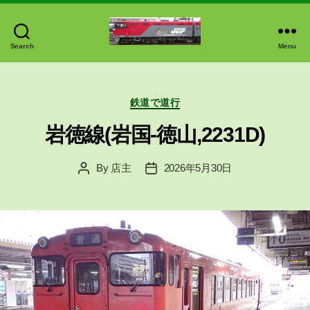
Search
Menu
中
延
商
Categories
店
鉄道で道行
で
岩徳線(岩国-徳山,2231D)
す
By
店主
2026年5月30日
Post
Post
author
date