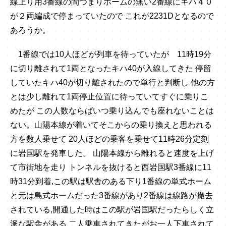
線上り用3番線の間つまりホームの無い2番線にキハ４０
が２両編成で停まっていたので これが2231Dとなるので
あろうか。
1番線では10人ほどが列車を待っていたが 11時19分
に切り離されて1両となったキハ40が入線してきた 停留
していたキハ40が切り離されたので単行と判断し 他の方
とは少し離れて1両停止位置に待っていてすぐに乗りこ
めたが この人数ならばいつ乗り込んでも座れないことは
ない。山陽本線が着いてそこからの乗り換えと思われる
方を数人乗せて 20人ほどの乗客を乗せて11時26分定刻
に岩国駅を発車した。 山陽本線から離れると速度を上げ
て市街地を走り トンネルを抜けると西岩国駅3番線に11
時31分到着,この駅は駅舎のある下り1番線の単式ホーム
と元は島式ホームだった3番線があり2番線は線路が撤去
されている,開通した時はこの駅が岩国駅だったらしく立
派な駅舎がある 二人乗車されてきたがお一人下車されて