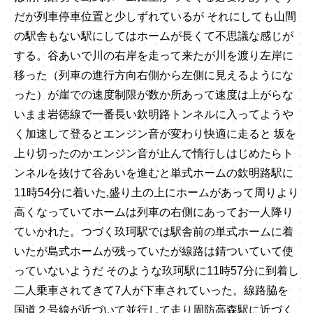
だが列車停車位置と少しずれているが それにしても山間
の駅舎もない駅にしてはホームが長くて不思議な感じが
する。谷あいで川の右岸を走って来たが川を渡り左岸に
移った（列車の進行方向右側から左側に見えるようにな
った）が崖での速度制限が数か所あって速度は上がらな
いまま岩徳線で一番長い欽明路トンネルに入ってようや
く加速して登るとエンジン音が変わり快適に走ると 坂を
上り切ったのかエンジン音が止んで惰行しはじめたらト
ンネルを抜けて谷あいを進むと単式ホームの欽明路駅に
11時54分に着いた,盛り土の上にホームがあって周りより
高くなっていてホームは列車の右側にあってお一人降り
ていかれた。つづく玖珂駅では駅舎前の単式ホームに着
いたが島式ホームが残っていたが線路は錆ついていて使
っていないようだ そのような玖珂駅に11時57分に到着し
二人乗車されてきて7人が下車されていった。線路脇を
国道２号線が近づいて並行して走り周防高森駅に近づく