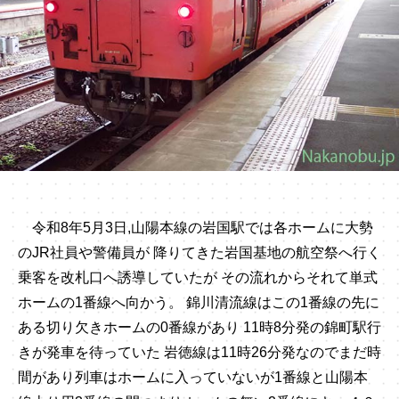
令和8年5月3日,山陽本線の岩国駅では各ホームに大勢
のJR社員や警備員が 降りてきた岩国基地の航空祭へ行く
乗客を改札口へ誘導していたが その流れからそれて単式
ホームの1番線へ向かう。 錦川清流線はこの1番線の先に
ある切り欠きホームの0番線があり 11時8分発の錦町駅行
きが発車を待っていた 岩徳線は11時26分発なのでまだ時
間があり列車はホームに入っていないが1番線と山陽本