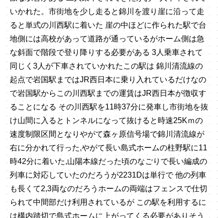
いかれた。市街地を少し走ると錦川を渡り崖に沿って走
ると単式の川西駅に着いた 崖の中ほどに作られた駅で台
地側には高校があって道路が通っているがホーム側は急
な斜面で階段で登り降りする必要がある 3人乗車されて
同じく3人が下車されていかれたこの駅は 錦川清流線の
起点で岩国駅まではJR西日本に乗り入れているだけなの
で岩国駅からこの川西駅までの運賃はJR西日本が徴収す
ることになる その川西駅を11時37分に発車し市街地を抜
け山間に入るとトンネルになって抜けると時速25Kｍの
速度制限区間となりやがて森ヶ原信号場で錦川清流線が
右に分かれて行った,やがて長い島式ホームの柱野駅に11
時42分に着いた,山陽本線だった頃のなごりで長い編成の
列車に対応していたのだろうが2231Dは単行で 他の列車
も長くて2,3両なのだろうホームの両端はフェンスで仕切
られて中間部だけ利用されているが この駅を利用するに
は構内踏切で島式ホームに上がってくる必要がありそう