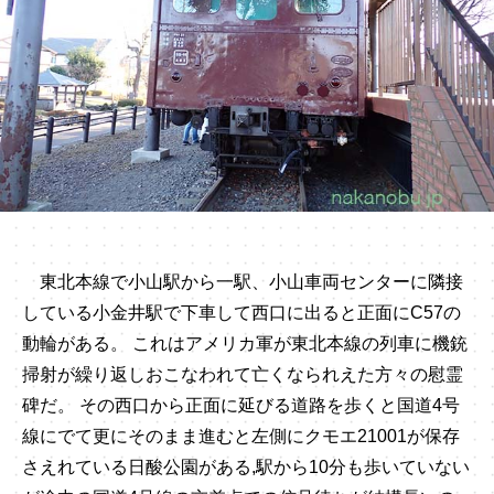
東北本線で小山駅から一駅、小山車両センターに隣接
している小金井駅で下車して西口に出ると正面にC57の
動輪がある。 これはアメリカ軍が東北本線の列車に機銃
掃射が繰り返しおこなわれて亡くなられえた方々の慰霊
碑だ。 その西口から正面に延びる道路を歩くと国道4号
線にでて更にそのまま進むと左側にクモエ21001が保存
さえれている日酸公園がある,駅から10分も歩いていない