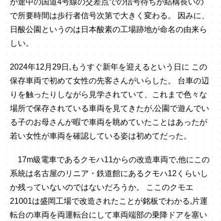
が途中の国道4号線の交差点での信号待ちが結構長いの
で所要時間は歩行者信号次第で大きく変わる。 因みに、
日酸公園というのは日本酸素の工場跡地が命名の由来ら
しい。
2024年12月29日,もうすぐ新年を迎えるという日に この
保存車両で初めて女性の先客さんがいらした。 台車の辺
りを触ったりしながら見学されていて、これまで色々な
場所で保存されている車両を見てきたが,公園で遊んでい
る子のお母さんが暇で車両を眺めていたことはあったが
若い女性が車両を確認している姿は初めてだった。
17m級電車であるクモハ11からの改造車両で,他にこの
系統は名古屋のリニア・鉄道館にあるクモハ12くらいし
か残っていないのではないだろうか。 ここのクモエ
21001は盛岡工場で改造されたことが銘板でわかる,片運
転台の車両を両運転台にして車両端部の乗降ドアを塞い