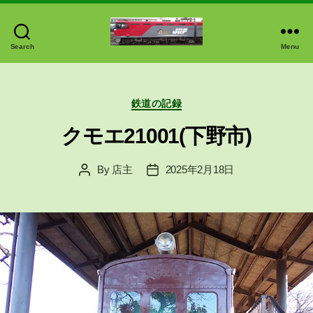
Search
Menu
中
延
商
Categories
店
鉄道の記録
で
クモエ21001(下野市)
す
By
店主
2025年2月18日
Post
Post
author
date