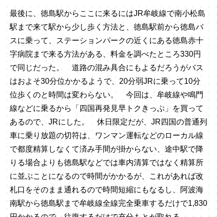
最後に、徳島駅からここに来るにはJR牟岐線で南小松島
駅まで来て駅から少し歩く方法と、徳島駅前から徳島バ
スに乗って、ステーションパークの近くにある徳島赤十
字病院まで来る方法がある、料金を調べたところ330円
で同じだった。 道路の混み具合にもよるだろうがバス
はおよそ30分位かかるようで、20分弱JRに乗って10分
位歩くのと時間は変わらない。 今回は、牟岐線や鳴門
線などに乗るから「四国再発見早トクきっぷ」を買って
あるので、JRにした。 休日限定だが、JR四国の普通列
車に乗り放題の切符は、ワンマン運転などのローカル線
で都度精算しなくて済み手間が掛からない、途中駅で降
りる場合よりも徳島駅などでは車内清算ではなく精算所
に並ぶことになるので時間がかかるが、これがあれば改
札口をそのまま通れるので時間短縮にもなるし、阿波海
南駅から徳島駅まで牟岐線全線完全乗車するだけで1,830
円かかるので、往復するだけで充分もとが取れる。