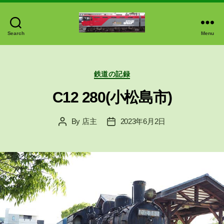
Search
Menu
中
延
商
Categories
店
鉄道の記録
で
C12 280(小松島市)
す
By
店主
2023年6月2日
Post
Post
author
date