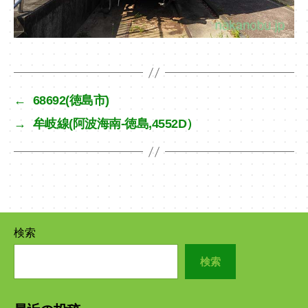
←
68692(徳島市)
→
牟岐線(阿波海南-徳島,4552D）
検索
検索