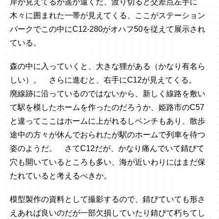
岸が見えてるが遥か遠くだ、渡り切ると交差点左手に
木々に囲まれた一帯が見えてくる、ここがステーション
パークでこの中にC12-280がオハフ50を従えて展示され
ている。
森の中に入っていくと、大きな狸がある（かなり有名ら
しい）。 さらに進むと、右手にC12が見えてくる。
廃線跡に沿っているのではないから、新しく線路を敷い
て駅を模したホームを作ったのだろうか、姫路市のC57
と違ってここはホームに上がれるしベンチもあり、散歩
途中の方々が休んでおられたが駅のホームで列車を待つ
姿のようだ。 さてC12だが、かなり痛んでいて錆びて
穴も開いているところも多い、海が近いわりにはまだ保
たれていると考えるべきか。
模型製作の資料として撮影するので、錆びていても形さ
えあれば良いのだが一部欠損していたり錆びて朽ちてし